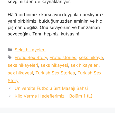
sevgimizden de kaynaklanıyor.
Hâlâ birbirimize karşı aynı duyguları besliyoruz,
yani birbirimizi bulduğumuzdan eminim ve hiç
pişman değiliz. Onu seviyorum ve her zaman
seveceğim. Tanrı hepinizi kutsasın!
Categories
Seks hikayeleri
Tags
Erotic Sex Story
,
Erotic stories
,
seks hikaye
,
seks hikayeleri
,
seks hikayesi
,
sex hikayeleri
,
sex hikayesi
,
Turkish Sex Stories
,
Turkish Sex
Story
Üniversite Futbolu Sırt Masajı Bahsi
Kilo Verme Hedeflerimiz – Bölüm 1 (L)