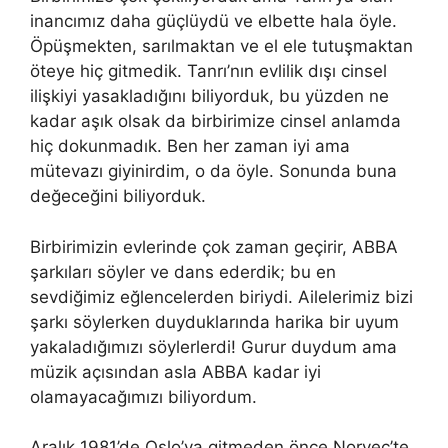
inancımız daha güçlüydü ve elbette hala öyle.
Öpüşmekten, sarılmaktan ve el ele tutuşmaktan
öteye hiç gitmedik. Tanrı’nın evlilik dışı cinsel
ilişkiyi yasakladığını biliyorduk, bu yüzden ne
kadar aşık olsak da birbirimize cinsel anlamda
hiç dokunmadık. Ben her zaman iyi ama
mütevazı giyinirdim, o da öyle. Sonunda buna
değeceğini biliyorduk.
Birbirimizin evlerinde çok zaman geçirir, ABBA
şarkıları söyler ve dans ederdik; bu en
sevdiğimiz eğlencelerden biriydi. Ailelerimiz bizi
şarkı söylerken duyduklarında harika bir uyum
yakaladığımızı söylerlerdi! Gurur duydum ama
müzik açısından asla ABBA kadar iyi
olamayacağımızı biliyordum.
Aralık 1981’de Oslo’ya gitmeden önce Norveç’te