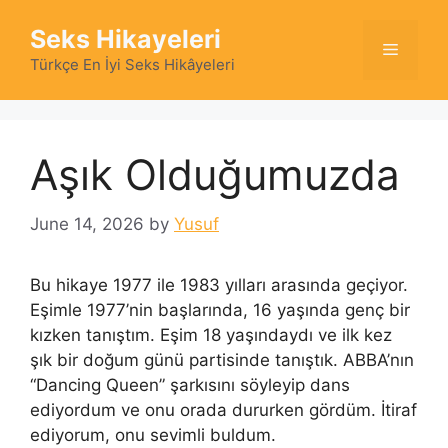
Skip
Seks Hikayeleri
to
Menu
content
Türkçe En İyi Seks Hikâyeleri
Aşık Olduğumuzda
June 14, 2026
by
Yusuf
Bu hikaye 1977 ile 1983 yılları arasında geçiyor.
Eşimle 1977’nin başlarında, 16 yaşında genç bir
kızken tanıştım. Eşim 18 yaşındaydı ve ilk kez
şık bir doğum günü partisinde tanıştık. ABBA’nın
“Dancing Queen” şarkısını söyleyip dans
ediyordum ve onu orada dururken gördüm. İtiraf
ediyorum, onu sevimli buldum.