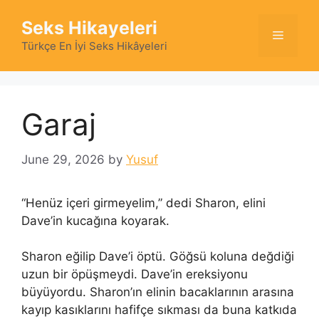
Skip
Seks Hikayeleri
to
Menu
content
Türkçe En İyi Seks Hikâyeleri
Garaj
June 29, 2026
by
Yusuf
“Henüz içeri girmeyelim,” dedi Sharon, elini
Dave’in kucağına koyarak.
Sharon eğilip Dave’i öptü. Göğsü koluna değdiği
uzun bir öpüşmeydi. Dave’in ereksiyonu
büyüyordu. Sharon’ın elinin bacaklarının arasına
kayıp kasıklarını hafifçe sıkması da buna katkıda