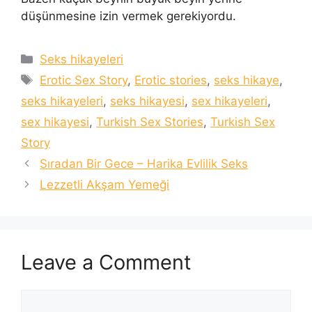
düşünmesine izin vermek gerekiyordu.
Categories
Seks hikayeleri
Tags
Erotic Sex Story
,
Erotic stories
,
seks hikaye
,
seks hikayeleri
,
seks hikayesi
,
sex hikayeleri
,
sex hikayesi
,
Turkish Sex Stories
,
Turkish Sex
Story
Sıradan Bir Gece – Harika Evlilik Seks
Lezzetli Akşam Yemeği
Leave a Comment
Comment