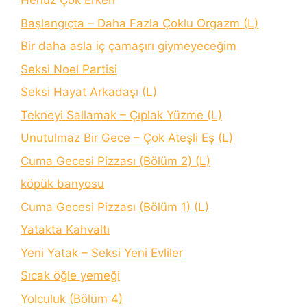
Henüz Çok Erken
Başlangıçta – Daha Fazla Çoklu Orgazm (L)
Bir daha asla iç çamaşırı giymeyeceğim
Seksi Noel Partisi
Seksi Hayat Arkadaşı (L)
Tekneyi Sallamak – Çıplak Yüzme (L)
Unutulmaz Bir Gece – Çok Ateşli Eş (L)
Cuma Gecesi Pizzası (Bölüm 2) (L)
köpük banyosu
Cuma Gecesi Pizzası (Bölüm 1) (L)
Yatakta Kahvaltı
Yeni Yatak – Seksi Yeni Evliler
Sıcak öğle yemeği
Yolculuk (Bölüm 4)