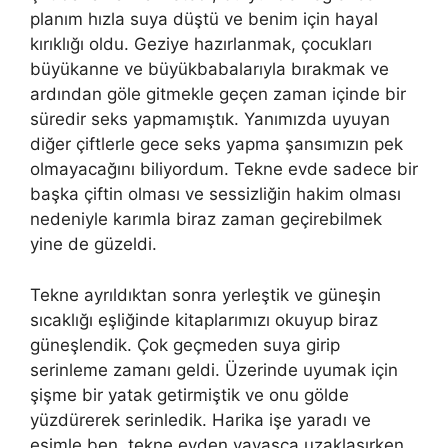
planım hızla suya düştü ve benim için hayal
kırıklığı oldu. Geziye hazırlanmak, çocukları
büyükanne ve büyükbabalarıyla bırakmak ve
ardından göle gitmekle geçen zaman içinde bir
süredir seks yapmamıştık. Yanımızda uyuyan
diğer çiftlerle gece seks yapma şansımızın pek
olmayacağını biliyordum. Tekne evde sadece bir
başka çiftin olması ve sessizliğin hakim olması
nedeniyle karımla biraz zaman geçirebilmek
yine de güzeldi.
Tekne ayrıldıktan sonra yerleştik ve güneşin
sıcaklığı eşliğinde kitaplarımızı okuyup biraz
güneşlendik. Çok geçmeden suya girip
serinleme zamanı geldi. Üzerinde uyumak için
şişme bir yatak getirmiştik ve onu gölde
yüzdürerek serinledik. Harika işe yaradı ve
eşimle ben, tekne evden yavaşça uzaklaşırken