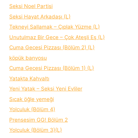
Seksi Noel Partisi
Seksi Hayat Arkadaşı (L)
Tekneyi Sallamak – Çıplak Yüzme (L)
Unutulmaz Bir Gece – Çok Ateşli Eş (L)
Cuma Gecesi Pizzası (Bölüm 2) (L)
köpük banyosu
Cuma Gecesi Pizzası (Bölüm 1) (L)
Yatakta Kahvaltı
Yeni Yatak – Seksi Yeni Evliler
Sıcak öğle yemeği
Yolculuk (Bölüm 4)
Prensesim GG! Bölüm 2
Yolculuk (Bölüm 3)(L)