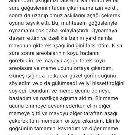
alanından çıktığımızı fark etti. Rahatladı ve bir
süre göğüslerinin tadını çıkarmama izin verdi,
sonra da uzanıp omuz askılarını aşağı çekerek
oyunu teşvik etti. Bu, muhteşem göğüsleriyle
oynamamı çok daha kolaylaştırdı. Oynamaya
devam ettim ve özellikle benim yardımımla
mayonun giderek aşağı indiğini fark ettim. Kısa
süre sonra areolalarının koyu hatlarını
görebildim ve mayoyu aşağı iterek koyu
areolasını ve meme ucunu ortaya çıkardım.
Güneş ışığında ne kadar güzel göründüğünü
söyledim ve o da gülümsedi ve iyi hissettirdiğini
söyledi. Döndüm ve meme ucunu öpmeye
başladım ve nazikçe ağzıma aldım. Bir meme
ucunu emmeye devam ederken elim diğer
memeye gitti ve mayoyu diğer taraftan aşağı
çekerek tüm memesini ortaya çıkardım. Elimle
göğsünün tamamını kavradım ve diğer meme