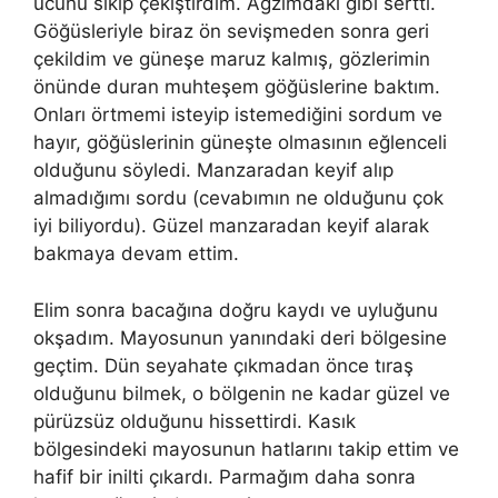
ucunu sıkıp çekiştirdim. Ağzımdaki gibi sertti.
Göğüsleriyle biraz ön sevişmeden sonra geri
çekildim ve güneşe maruz kalmış, gözlerimin
önünde duran muhteşem göğüslerine baktım.
Onları örtmemi isteyip istemediğini sordum ve
hayır, göğüslerinin güneşte olmasının eğlenceli
olduğunu söyledi. Manzaradan keyif alıp
almadığımı sordu (cevabımın ne olduğunu çok
iyi biliyordu). Güzel manzaradan keyif alarak
bakmaya devam ettim.
Elim sonra bacağına doğru kaydı ve uyluğunu
okşadım. Mayosunun yanındaki deri bölgesine
geçtim. Dün seyahate çıkmadan önce tıraş
olduğunu bilmek, o bölgenin ne kadar güzel ve
pürüzsüz olduğunu hissettirdi. Kasık
bölgesindeki mayosunun hatlarını takip ettim ve
hafif bir inilti çıkardı. Parmağım daha sonra