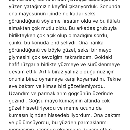
yüzen yatağımızın keyfini çıkarıyorduk. Sonunda
ona mayosunun içinde ne kadar seksi
göründüğünü söyleme fırsatım oldu ve bu iltifatı
almaktan çok mutlu oldu. Bu arkadaş grubuyla
birlikteyken çok açık olup olmadığını sordu,
çünkü bu konuda endişeliydi. Ona harika
göründüğünü ve böyle güzel, seksi bir mayo
giymesini çok sevdiğimi tekrarladım. Göldeki
hafif rüzgarla birlikte yüzmeye ve sürüklenmeye
devam ettik. Artık biraz yalnız olduğumuz için
onunla biraz oynamaya karşı koyamadım. Tekne
eve baktım ve kimse bizi gözetlemiyordu.
Uzandım ve parmaklarım göğsünün üzerinde
gezindi. Göğsü mayo kumaşının altında çok
güzel hissettiriyordu ve meme ucunu da
kumaşın içinden hissedebiliyordum. Ona baktım
ve gülümsüyordu, bu yüzden parmaklarımı
memesinin üzerinde okşamaya devam ettim.