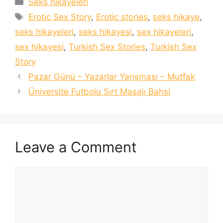
Categories
Seks hikayeleri
Tags
Erotic Sex Story
,
Erotic stories
,
seks hikaye
,
seks hikayeleri
,
seks hikayesi
,
sex hikayeleri
,
sex hikayesi
,
Turkish Sex Stories
,
Turkish Sex
Story
Pazar Günü – Yazarlar Yarışması – Mutfak
Üniversite Futbolu Sırt Masajı Bahsi
Leave a Comment
Comment