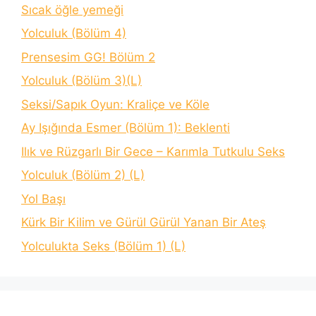
Sıcak öğle yemeği
Yolculuk (Bölüm 4)
Prensesim GG! Bölüm 2
Yolculuk (Bölüm 3)(L)
Seksi/Sapık Oyun: Kraliçe ve Köle
Ay Işığında Esmer (Bölüm 1): Beklenti
Ilık ve Rüzgarlı Bir Gece – Karımla Tutkulu Seks
Yolculuk (Bölüm 2) (L)
Yol Başı
Kürk Bir Kilim ve Gürül Gürül Yanan Bir Ateş
Yolculukta Seks (Bölüm 1) (L)