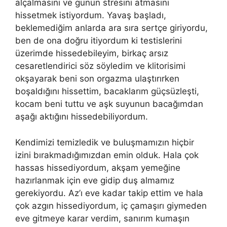
alçalmasını ve günün stresini atmasını
hissetmek istiyordum. Yavaş başladı,
beklemediğim anlarda ara sıra sertçe giriyordu,
ben de ona doğru itiyordum ki testislerini
üzerimde hissedebileyim, birkaç arsız
cesaretlendirici söz söyledim ve klitorisimi
okşayarak beni son orgazma ulaştırırken
boşaldığını hissettim, bacaklarım güçsüzleşti,
kocam beni tuttu ve aşk suyunun bacağımdan
aşağı aktığını hissedebiliyordum.
Kendimizi temizledik ve buluşmamızın hiçbir
izini bırakmadığımızdan emin olduk. Hala çok
hassas hissediyordum, akşam yemeğine
hazırlanmak için eve gidip duş almamız
gerekiyordu. Az’ı eve kadar takip ettim ve hala
çok azgın hissediyordum, iç çamaşırı giymeden
eve gitmeye karar verdim, sanırım kumaşın