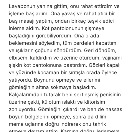
Lavabonun yanına gittim, onu rahat ettirdim ve
işleme başladım. Ona yavaş ve rahatlatıcı bir
baş masajı yaptım, ondan birkaç teşvik edici
inleme aldım. Kot pantolonunun şişmeye
başladığını görebiliyordum. Ona orada
beklemesini söyledim, tüm perdeleri kapattım
ve ışıkların çoğunu söndürdüm. Geri döndüm,
elbisemi kaldırdım ve üzerine oturdum, vajinamı
şişkin kot pantolonuna bastırdım. Gözleri kapalı
ve yüzünde kocaman bir sırıtışla orada öylece
yatıyordu. Boynunu öpmeye ve ellerimi
gömleğinin altına sokmaya başladım.
Kalçalarımdan tutarak beni sertleşmiş penisinin
üzerine çekti, külotum ıslaktı ve klitorisim
zonluyordu. Gömleğini çıkardı ve ben de hassas
boyun bölgelerini öpmeye, sonra da dilimi
meme uçlarına doğru indirerek onu tahrik
etmeye devam ettim. Karnına doğru ilerlemeye