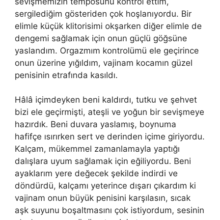
sevişmemizin temposunu kontrol ettim,
sergilediğim gösteriden çok hoşlanıyordu. Bir
elimle küçük klitorisimi okşarken diğer elimle de
dengemi sağlamak için onun güçlü göğsüne
yaslandım. Orgazmım kontrolümü ele geçirince
onun üzerine yığıldım, vajinam kocamın güzel
penisinin etrafında kasıldı.
Hâlâ içimdeyken beni kaldırdı, tutku ve şehvet
bizi ele geçirmişti, ateşli ve yoğun bir sevişmeye
hazırdık. Beni duvara yaslamış, boynuma
hafifçe ısırırken sert ve derinden içime giriyordu.
Kalçam, mükemmel zamanlamayla yaptığı
dalışlara uyum sağlamak için eğiliyordu. Beni
ayaklarım yere değecek şekilde indirdi ve
döndürdü, kalçamı yeterince dışarı çıkardım ki
vajinam onun büyük penisini karşılasın, sıcak
aşk suyunu boşaltmasını çok istiyordum, sesinin