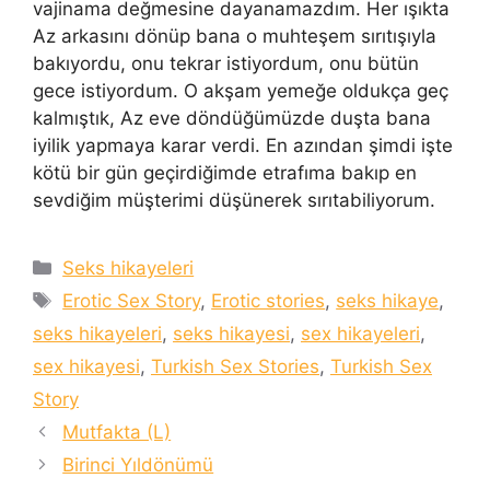
vajinama değmesine dayanamazdım. Her ışıkta
Az arkasını dönüp bana o muhteşem sırıtışıyla
bakıyordu, onu tekrar istiyordum, onu bütün
gece istiyordum. O akşam yemeğe oldukça geç
kalmıştık, Az eve döndüğümüzde duşta bana
iyilik yapmaya karar verdi. En azından şimdi işte
kötü bir gün geçirdiğimde etrafıma bakıp en
sevdiğim müşterimi düşünerek sırıtabiliyorum.
Categories
Seks hikayeleri
Tags
Erotic Sex Story
,
Erotic stories
,
seks hikaye
,
seks hikayeleri
,
seks hikayesi
,
sex hikayeleri
,
sex hikayesi
,
Turkish Sex Stories
,
Turkish Sex
Story
Mutfakta (L)
Birinci Yıldönümü