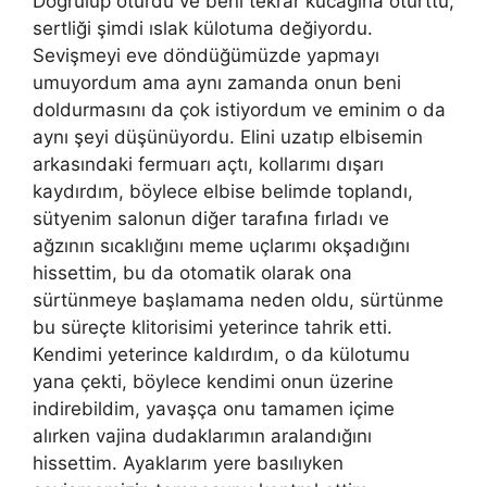
Doğrulup oturdu ve beni tekrar kucağına oturttu,
sertliği şimdi ıslak külotuma değiyordu.
Sevişmeyi eve döndüğümüzde yapmayı
umuyordum ama aynı zamanda onun beni
doldurmasını da çok istiyordum ve eminim o da
aynı şeyi düşünüyordu. Elini uzatıp elbisemin
arkasındaki fermuarı açtı, kollarımı dışarı
kaydırdım, böylece elbise belimde toplandı,
sütyenim salonun diğer tarafına fırladı ve
ağzının sıcaklığını meme uçlarımı okşadığını
hissettim, bu da otomatik olarak ona
sürtünmeye başlamama neden oldu, sürtünme
bu süreçte klitorisimi yeterince tahrik etti.
Kendimi yeterince kaldırdım, o da külotumu
yana çekti, böylece kendimi onun üzerine
indirebildim, yavaşça onu tamamen içime
alırken vajina dudaklarımın aralandığını
hissettim. Ayaklarım yere basılıyken