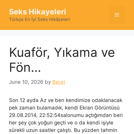
Skip
Seks Hikayeleri
to
Menu
content
Türkçe En İyi Seks Hikâyeleri
Kuaför, Yıkama ve
Fön…
June 10, 2026
by
Berat
Son 12 ayda Az ve ben kendimize odaklanacak
pek zaman bulamadık, kendi Ekran Görüntüsü
29.08.2014, 22:52:54salonumu açtığımdan beri
her şey çok yoğun geçti ve o da kendi işiyle
sürekli uzun saatler çalıştı. Bu yüzden tahmin