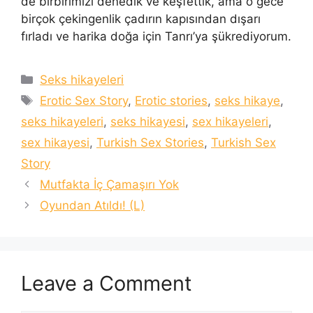
de birbirimizi denedik ve keşfettik, ama o gece
birçok çekingenlik çadırın kapısından dışarı
fırladı ve harika doğa için Tanrı’ya şükrediyorum.
Categories
Seks hikayeleri
Tags
Erotic Sex Story
,
Erotic stories
,
seks hikaye
,
seks hikayeleri
,
seks hikayesi
,
sex hikayeleri
,
sex hikayesi
,
Turkish Sex Stories
,
Turkish Sex
Story
Mutfakta İç Çamaşırı Yok
Oyundan Atıldı! (L)
Leave a Comment