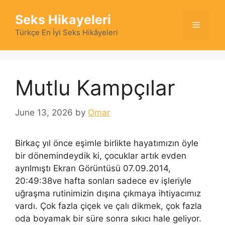
Skip
Seks Hikayeleri
to
Menu
content
Türkçe En İyi Seks Hikâyeleri
Mutlu Kampçılar
June 13, 2026
by
Omar
Birkaç yıl önce eşimle birlikte hayatımızın öyle
bir dönemindeydik ki, çocuklar artık evden
ayrılmıştı Ekran Görüntüsü 07.09.2014,
20:49:38ve hafta sonları sadece ev işleriyle
uğraşma rutinimizin dışına çıkmaya ihtiyacımız
vardı. Çok fazla çiçek ve çalı dikmek, çok fazla
oda boyamak bir süre sonra sıkıcı hale geliyor.