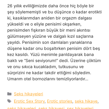
26 yıllık evliliğimizde daha önce hiç böyle bir
şey söylememişti ve bu düşünce o kadar erotikti
ki, kasıklarımdan aniden bir orgazm dalgası
yükseldi ve o eliyle penisimi okşarken,
penisimden fışkıran büyük bir meni akıntısı
gülümseyen yüzüne ve dalgalı kızıl saçlarına
yayıldı. Penisimin son damlaları yanaklarına
düşene kadar onu boşaltırken penisim dört beş
kez kasıldı. Yüzü menimle parıldayarak bana
baktı ve “Seni seviyorum!” dedi. Üzerine çöktüm
ve onu sıkıca kucakladım, tutkusunu ve
sürprizini ne kadar takdir ettiğimi söyledim.
Umarım otel bornozlarını temizliyorlardır…
Categories
Seks hikayeleri
Tags
Erotic Sex Story
,
Erotic stories
,
seks hikaye
,
seks hikayeleri
,
seks hikayesi
,
sex hikayeleri
,