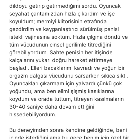
dildoyu getirip getirmediğimi sordu. Oyuncak
seyahat çantamızdan hızla çıkardım ve işe
koyuldum; mermiyi klitorisinin etrafında
gezdirdim ve kayganlaştırıcı sürülmüş penisi
istekli vajinasına soktum. Hızla çılgına döndü ve
tüm vücudunun cinsel gerilimle titrediğini
görebiliyordum. Sahte penisin her itişinde
kalçalarını yukarı doğru hareket ettirmeye
başladı. Elleri bacaklarımı kavradı ve yoğun bir
orgazm dalgası vücudunu sarsarken sıkıca sıktı.
Oyuncakları çıkarmam için yalvardı çünkü çok
yoğundu, ama ben elimi şişmiş kasıklarına
koydum ve orada tuttum, titreyen kasılmaların
30-40 saniye daha devam ettiğini
hissedebiliyordum.
Bu deneyimden sonra kendine geldiğinde, beni
içinde istediğini ama bu gece benim için özel bir