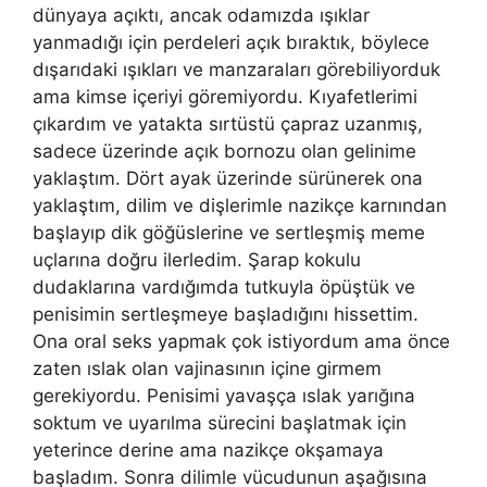
dünyaya açıktı, ancak odamızda ışıklar
yanmadığı için perdeleri açık bıraktık, böylece
dışarıdaki ışıkları ve manzaraları görebiliyorduk
ama kimse içeriyi göremiyordu. Kıyafetlerimi
çıkardım ve yatakta sırtüstü çapraz uzanmış,
sadece üzerinde açık bornozu olan gelinime
yaklaştım. Dört ayak üzerinde sürünerek ona
yaklaştım, dilim ve dişlerimle nazikçe karnından
başlayıp dik göğüslerine ve sertleşmiş meme
uçlarına doğru ilerledim. Şarap kokulu
dudaklarına vardığımda tutkuyla öpüştük ve
penisimin sertleşmeye başladığını hissettim.
Ona oral seks yapmak çok istiyordum ama önce
zaten ıslak olan vajinasının içine girmem
gerekiyordu. Penisimi yavaşça ıslak yarığına
soktum ve uyarılma sürecini başlatmak için
yeterince derine ama nazikçe okşamaya
başladım. Sonra dilimle vücudunun aşağısına